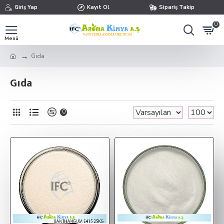
Giriş Yap
Kayıt Ol
Sipariş Takip
0
Gıda
Gıda
0