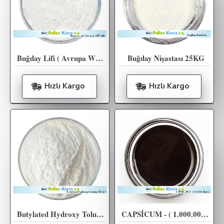
Buğday Lifi ( Avrupa WF 300 ) 17Kg
Buğday Nişastası 25KG
Hızlı Kargo
Hızlı Kargo
Butylated Hydroxy Toluene (E 321) 25KG
CAPSİCUM - ( 1.000.000 Ünite )