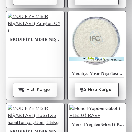
MODİFİYE MISIR NİŞASTASI ( Amylon OX )
Modifiye Mısır Nişastası ( RESİSTAMYL 367 ) 25kg
Hızlı Kargo
Hızlı Kargo
Mono Propilen Glikol ( E1520 ) BASF
MODİFİYE MISIR NİŞASTASI ( Tate Lyle Hamilton Çeşitleri ) 25Kg