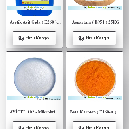
Asetik Asit Gıda ( E260 ) - 65KG
Aspartam ( E951 ) 25KG
Hızlı Kargo
Hızlı Kargo
AVİCEL 102 - Mikrokristalin Selüloz - 20KG
Beta Karoten ( E160-A ) 5KG %5 Su Bazlı
Hızlı Kargo
Hızlı Kargo