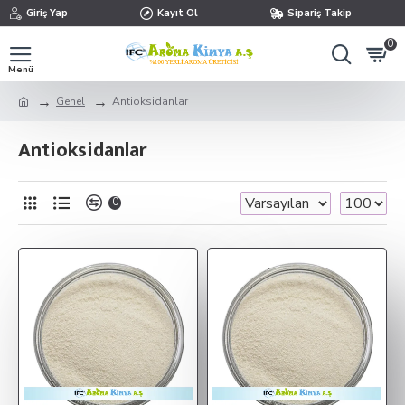
Giriş Yap
Kayıt Ol
Sipariş Takip
0
Genel
Antioksidanlar
Antioksidanlar
0