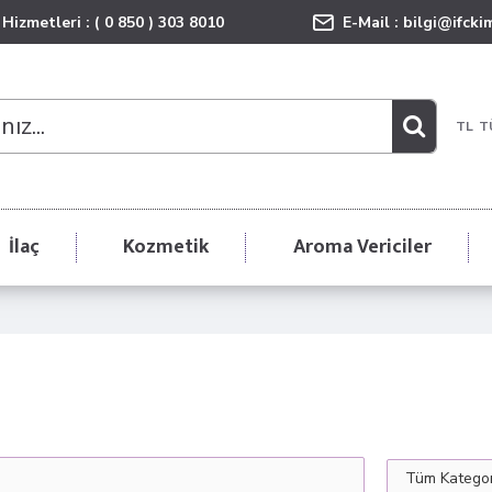
Hizmetleri : ( 0 850 ) 303 8010
E-Mail :
bilgi@ifcki
TL
T
İlaç
Kozmetik
Aroma Vericiler