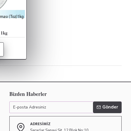
 1kg
Bizden Haberler
Gönder
ADRESIMIZ
Saraçlar Sanayi Sit. 12.Blok No:10 ,