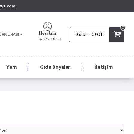
mya.com
0
Hesabım
0 ürün - 0,00TL
ÜRK LIRASI
Giriş Yap / Üye Ol
Yem
Gıda Boyaları
İletişim